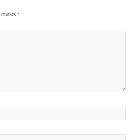
re marked
*