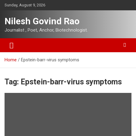
Skip
Sunday, August 9, 2026
to
content
Nilesh Govind Rao
Journalist , Poet, Anchor, Biotechnologist.
Home
Epstein-barr-virus symptoms
Tag:
Epstein-barr-virus symptoms