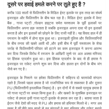
दूसरे पर हवाई हमले करने पर तुले हुए है ?
करीब 100 सालों से फिलिस्तीन के मिडिल ईस्ट इलाके पर इस तरह का संघर्ष
इजराइल और फिलिस्तीन के बीच चल रहा है। मिडिल ईस्ट इलाके में वेस्ट
बैंक , गाजा पट्टी ,गोल्डन हाइट्स समेत यरुशलम के पूर्वी इलाकों पर
फिलिस्तीन अपना हक़ जताता है जबकि इजराइल अपना दावा भी इन इलाकों
करता है और इन इलाकों को छोड़ने के लिए राजी नहीं है। यह विवाद हाल में ही
रमजान के महीने में होना शुरू हुआ था। इजराइली पुलिस और फिलिस्तानियों
के बीच तनाव की खबरे आती थी ,और इसी बीच में पूर्वी यरूशलम के शेख
जर्राह से फिलिस्तीनी परिवार को हटाने का काम इजराइल ने करना आरम्भ
कर दिया जिसके विरोध में रमजान के आखिरी जुम्मे पर अल अक्सा मस्जिद
पर हिंसक प्रदर्शन हुआ था। इस हिंसक प्रदर्शन के बाद से ही हमास ने
इजराइल पर राकेट दागने शुरू कर दिया और हालत इन दोनों के बीच जंग
जैसे बन गए है।
इजराइल के निशाने पर हमेशा फिलिस्तीन में सक्रिय दो चरमपंथी संगठन
रहते है ,जिसमे पहला हमास है जो राजनितिक रूप से ताकतवर है और दूसरा
PIJ (फिलिस्तीनी इस्लामिक जिहाद) है। इन दोनों में से सबसे प्रमुख हमास है
जो गाजा पट्टी पर कब्ज़ा किया हुआ है। और खबरो के मुताबिक इजराइल पर
राकेट से हमला इसी गाजा पट्टी इलाके से हमास कर रहा है। बताया जाता है
ईरान जैसे देशो की मदद से PIJ और हमास को हथियार मिलते थे। मगर अब
खबर है की बीते कुछ सालो से इन संगठनों ने खुद हथियार और राकेट बनाने